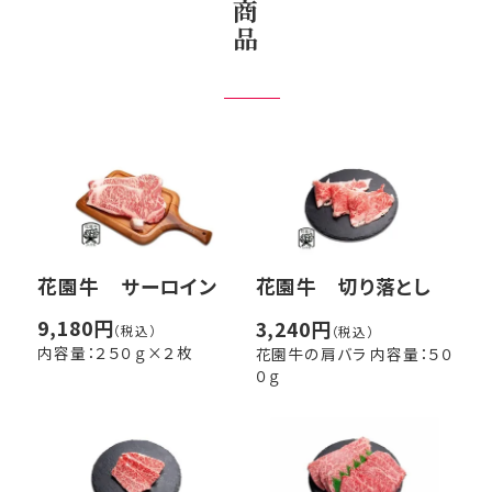
商
品
商品一覧
会社概要
FAQ
花園牛 サーロイン
花園牛 切り落とし
ログイン
9,180円
3,240円
（税込）
（税込）
内容量：２５０ｇ×２枚
花園牛の肩バラ 内容量：５０
お問い合わせ
０ｇ
ショッピングカート