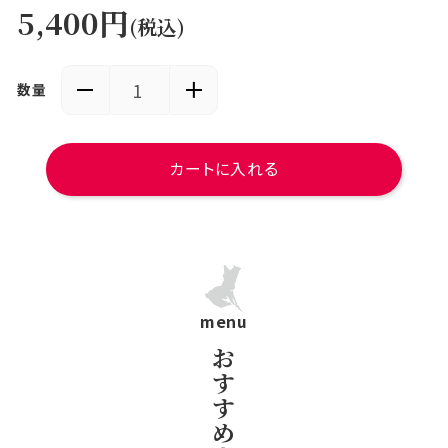
5,400円
(税込)
数量
カートに入れる
menu
お
す
す
め
常陸牛／花園牛とは？